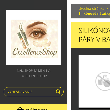
Úvodná stránka
>
Silikónové nátačky
SILIKÓNO
PÁRY V B
NAIL-SHOP SA MENÍ NA
EXCELLENCESHOP
KOŠÍK:
0,00 €