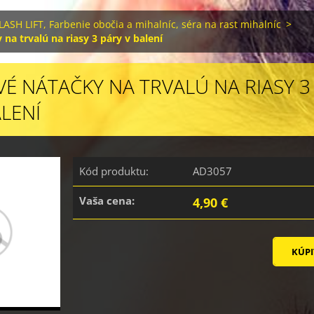
LASH LIFT, Farbenie obočia a mihalníc, séra na rast mihalníc
>
 na trvalú na riasy 3 páry v balení
VÉ NÁTAČKY NA TRVALÚ NA RIASY 3
ALENÍ
Kód produktu:
AD3057
Vaša cena:
4,90 €