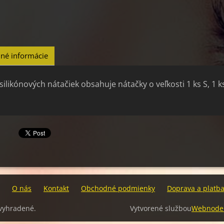
né informácie
silikónových nátačiek obsahuje nátačky o veľkosti 1 ks S, 1 k
O nás
Kontakt
Obchodné podmienky
Doprava a platb
 vyhradené.
Vytvorené službou
Webnode