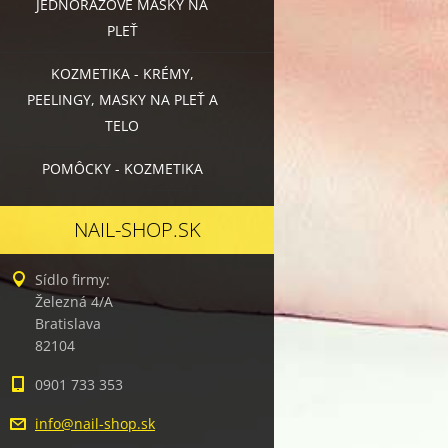
JEDNORÁZOVÉ MASKY NA
PLEŤ
KOZMETIKA - KRÉMY,
PEELINGY, MASKY NA PLEŤ A
TELO
POMÔCKY - KOZMETIKA
NAIL-SHOP.SK
Sídlo firmy:
Železná 4/A
Bratislava
82104
0901 733 353
info@nai
l-shop.s
k