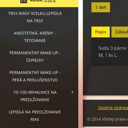
1 deň
TRSY,RIASY VCELKU,LEPIDLÁ
NA TRSY
Popis
Základ
ANESTETIKÁ, KRÉMY -
TETOVANIE
Sada 3 párov 
PERMANENTNÝ MAKE-UP -
M, 1 ks L.
ČEPIEĽKY
PERMANENTNÝ MAKE-UP -
PERÁ A PRÍSLUŠENSTVO
1D-10D MIHALNICE NA
PREDLŽOVANIE
Úvodná stránka
LEPIDLÁ NA PREDLŽOVANIE
© 2014 Všetky práva
RIAS