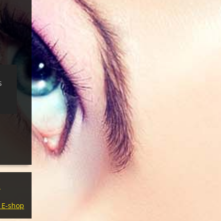
s
a
 E-shop