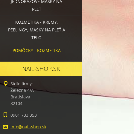
JEDNORÁZOVÉ MASKY NA
PLEŤ
KOZMETIKA - KRÉMY,
PEELINGY, MASKY NA PLEŤ A
TELO
POMÔCKY - KOZMETIKA
NAIL-SHOP.SK
Sídlo firmy:
Železná 4/A
Bratislava
82104
0901 733 353
info@nai
l-shop.s
k