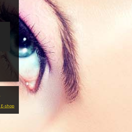
a
 E-shop