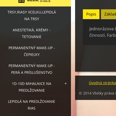
TRSY,RIASY VCELKU,LEPIDLÁ
Popis
Základ
NA TRSY
Jednorázova č
ANESTETIKÁ, KRÉMY -
činnosti. Farb
TETOVANIE
PERMANENTNÝ MAKE-UP -
ČEPIEĽKY
PERMANENTNÝ MAKE-UP -
PERÁ A PRÍSLUŠENSTVO
Úvodná stránka
1D-10D MIHALNICE NA
PREDLŽOVANIE
© 2014 Všetky práva
LEPIDLÁ NA PREDLŽOVANIE
RIAS