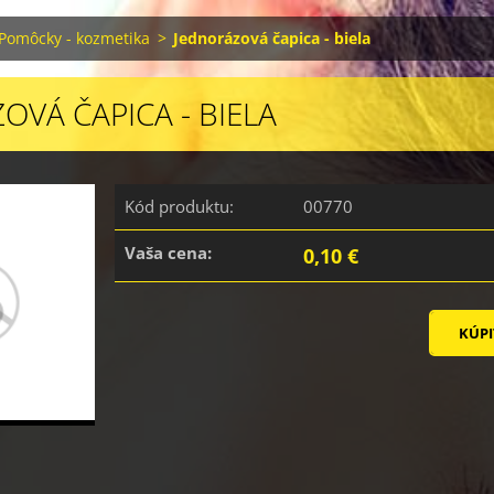
Pomôcky - kozmetika
>
Jednorázová čapica - biela
OVÁ ČAPICA - BIELA
Kód produktu:
00770
Vaša cena:
0,10 €