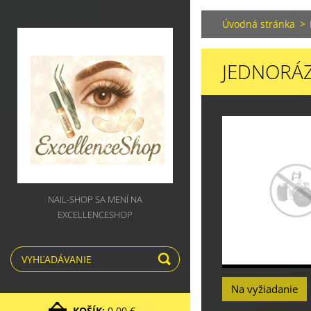
Úvodná stránka
>
JEDNORÁZ
NAIL-SHOP SA MENÍ NA
EXCELLENCESHOP
Na vyžiadanie
KOŠÍK:
0,00 €