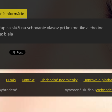
né informácie
apica slúži na schovanie vlasov pri kozmetike alebo inej
a: biela
O nás
Kontakt
Obchodné podmienky
Doprava a platb
 vyhradené.
Vytvorené službou
Webnode