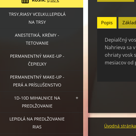
TRSY,RIASY VCELKU,LEPIDLÁ
NA TRSY
Popis
Základ
ANESTETIKÁ, KRÉMY -
Depialčný vosk
TETOVANIE
Nahrieva sa v
ohriaty vosk 
PERMANENTNÝ MAKE-UP -
mesiacov od p
ČEPIEĽKY
PERMANENTNÝ MAKE-UP -
PERÁ A PRÍSLUŠENSTVO
1D-10D MIHALNICE NA
PREDLŽOVANIE
LEPIDLÁ NA PREDLŽOVANIE
Úvodná stránka
RIAS