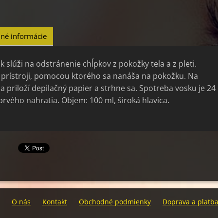
né informácie
 slúži na odstránenie chĺpkov z pokožky tela a z pleti.
 prístroji, pomocou ktorého sa nanáša na pokožku. Na
sa priloží depilačný papier a strhne sa. Spotreba vosku je 24
rvého nahratia. Objem: 100 ml, široká hlavica.
O nás
Kontakt
Obchodné podmienky
Doprava a platb