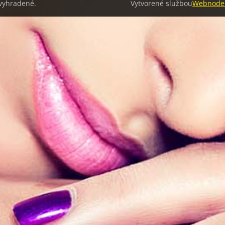
 vyhradené.
Vytvorené službou
Webnode