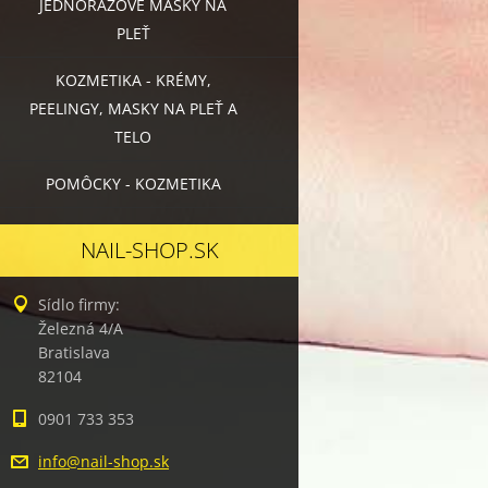
JEDNORÁZOVÉ MASKY NA
PLEŤ
KOZMETIKA - KRÉMY,
PEELINGY, MASKY NA PLEŤ A
TELO
POMÔCKY - KOZMETIKA
NAIL-SHOP.SK
Sídlo firmy:
Železná 4/A
Bratislava
82104
0901 733 353
info@nai
l-shop.s
k