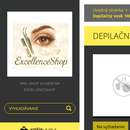
Úvodná stránka
>
Depilačný vosk 100
DEPILAČN
NAIL-SHOP SA MENÍ NA
EXCELLENCESHOP
Na vyžiadanie
KOŠÍK:
0,00 €