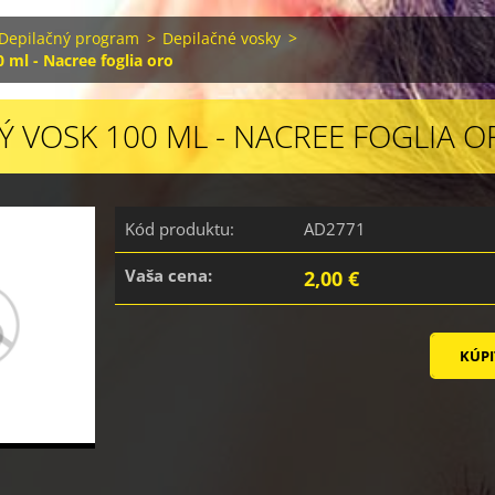
Depilačný program
>
Depilačné vosky
>
 ml - Nacree foglia oro
Ý VOSK 100 ML - NACREE FOGLIA 
Kód produktu:
AD2771
Vaša cena:
2,00 €